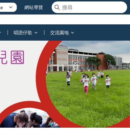
網站導覽
唱囝仔歌
交流園地