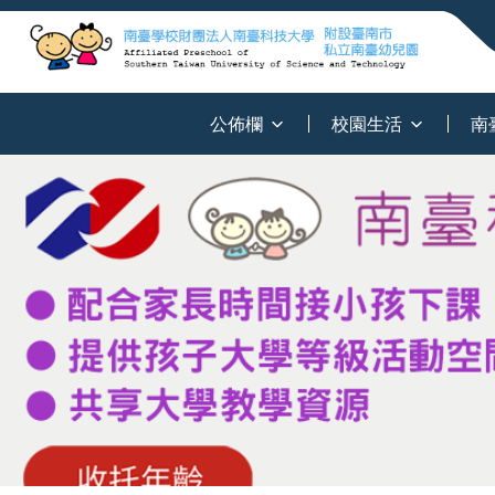
:::
公佈欄
校園生活
南