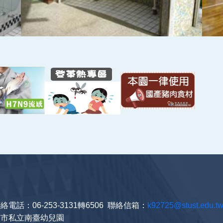
電話：06-253-3131轉6506 聯絡信箱：
k92725@stust.edu.t
設臺南市私立南臺幼兒園